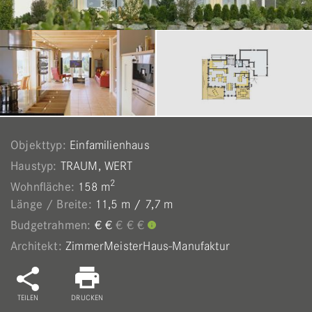
Objekttyp:
Einfamilienhaus
Haustyp:
TRAUM, WERT
2
Wohnfläche:
158 m
Länge / Breite:
11,5 m / 7,7 m
Budgetrahmen:
€ € € € €
Architekt:
ZimmerMeisterHaus-Manufaktur
TEILEN
DRUCKEN